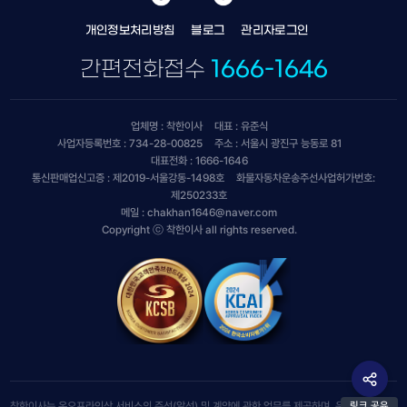
개인정보처리방침
블로그
관리자로그인
간편전화접수
1666-1646
업체명 : 착한이사
대표 : 유준식
사업자등록번호 : 734-28-00825
주소 : 서울시 광진구 능동로 81
대표전화 : 1666-1646
통신판매업신고증 : 제2019-서울강동-1498호
화물자동차운송주선사업허가번호:
제250233호
메일 : chakhan1646@naver.com
Copyright ⓒ 착한이사 all rights reserved.
링크 공유
착한이사는 온오프라인상 서비스의 주선(알선) 및 계약에 관한 업무를 제공하며, 운송 서비스 및