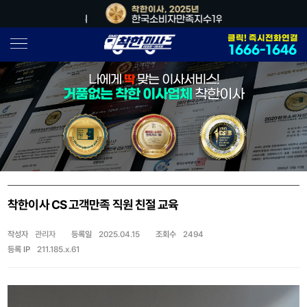
, 2026년
착한이사, 2025년
착한이사, 202
소비자만족지수1위
한국소비자만족지수1위
대한민국 사
클릭! 즉시전화연결
1666-1646
나에게
딱
맞는 이사서비스!
거품없는 착한 이사업체
착한이사
착한이사 CS 고객만족 직원 친절 교육
작성자
관리자
등록일
2025.04.15
조회수
2494
등록 IP
211.185.x.61