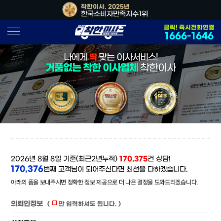
, 2026년
착한이사, 2025년
착한이사, 202
소비자만족지수1위
한국소비자만족지수1위
대한민국 사
클릭! 즉시전화연결
1666-1646
나에게
딱
맞는 이사서비스!
거품없는 착한 이사업체
착한이사
2026년 8월 8일 기준(최근2년누적)
170,375
건 상담!
170,376
번째 고객님이 되어주신다면 최선을 다하겠습니다.
아래의 폼을 보내주시면 정확한 정보 제공으로 더 나은 결정을 도와드리겠습니다.
의뢰인정보
(
만 입력하셔도 됩니다. )