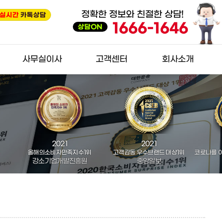
정확한 정보와 친절한 상담!
상담
실시간
실시간
카톡상담
카톡상담
한국금융경제신문 (4년 연속)
1666-1646
한국소비자평가1위
상담ON
사무실이사
고객센터
회사소개
사무실이사
A/S문의
회사소개
견적신청
착한기사모집
직원소개
체크포인트
착한이사 웹진
손없는날
사회공헌
021
2021
2022
자만족지수1위
고객감동 우수브랜드 대상1위
코로나를 이겨낸 대한민국 강소기
개발진흥원
중앙일보
중앙일보