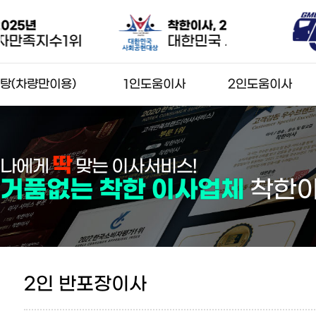
착한이사, 2024년
착한이사
대한민국 사회공헌대상
서울특
탕(차량만이용)
1인도움이사
2인도움이사
탕(차량만이용)
1인 도움탕
2인 일반이사
견적신청
1인 도움 반포장
2인 반포장이사
딱
나에게
맞는 이사서비스!
견적신청
견적신청
거품없는 착한 이사업체
착한
25
2025
2026
족 브랜드 대상
한국소비자평가1위
한국소비자만족지수1위
INESS
한국금융경제신문
한국금융경제신문
2인 반포장이사