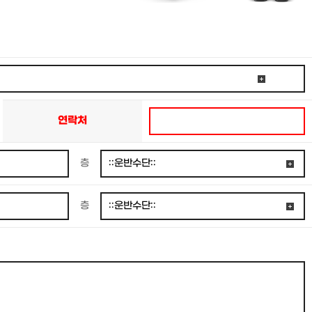
연락처
층
층