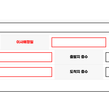
이사예정일
출발지 층수
도착지 층수