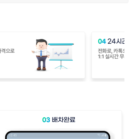
0
간
이
합니다.
소
배차완료
03