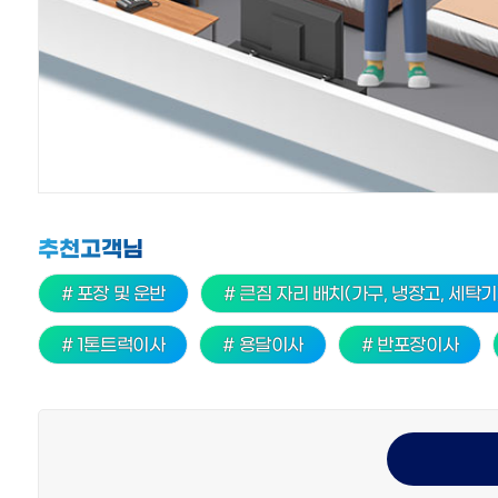
추천고객님
# 포장 및 운반
# 큰짐 자리 배치(가구, 냉장고, 세탁기
# 1톤트럭이사
# 용달이사
# 반포장이사