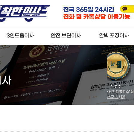
전국 365일 24시간
실시간
카톡
, 2024년
4년 연속 대한민국
전화 및 카톡상담 이용가능
별시장 표창장
고객만족 브랜드 대상
3인도움이사
안전 보관이사
완벽 포장이사
3인 일반이사
안전 보관이사
완벽 포장이사
3인 반포장이사
견적신청
견적신청
견적신청
이사
2024년
2020
2
서울특별시장 표창장
한국소비자감동지수1위
올해의소비
서울특별시
스포츠서울
강소기업