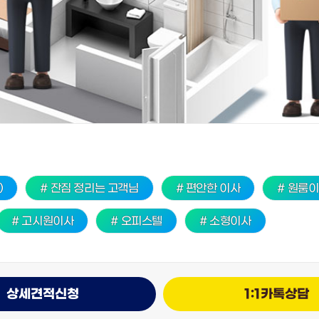
)
# 잔짐 정리는 고객님
# 편안한 이사
# 원룸
# 고시원이사
# 오피스텔
# 소형이사
상세견적신청
1:1카톡상담