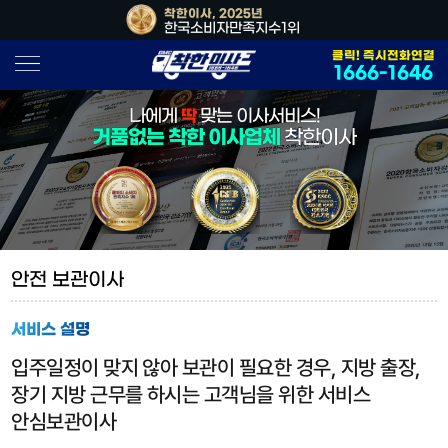
, 2026년
착한이사, 2025년
착한이사, 202
소비자만족지수1위
한국소비자만족지수1위
대한민국 사
클릭! 즉시전화연결
1666-1646
나에게
딱
맞는 이사서비스!
거품없는 착한 이사업체
착한이사
안전 보관이사
서비스 설명
입주일정이 맞지 않아 보관이 필요한 경우, 지방 출장,
장기 지방 근무를 하시는 고객님을 위한 서비스
안심보관이사