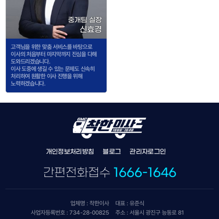
중개팀 실장
신효경
고객님을 위한 맞춤 서비스를 바탕으로
이사의 처음부터 마지막까지 진심을 다해
도와드리겠습니다.
이사 도중에 생길 수 있는 문제도 신속히
처리하여 원활한 이사 진행을 위해
노력하겠습니다.
개인정보처리방침
블로그
관리자로그인
간편전화접수
1666-1646
업체명 : 착한이사
대표 : 유준식
사업자등록번호 : 734-28-00825
주소 : 서울시 광진구 능동로 81