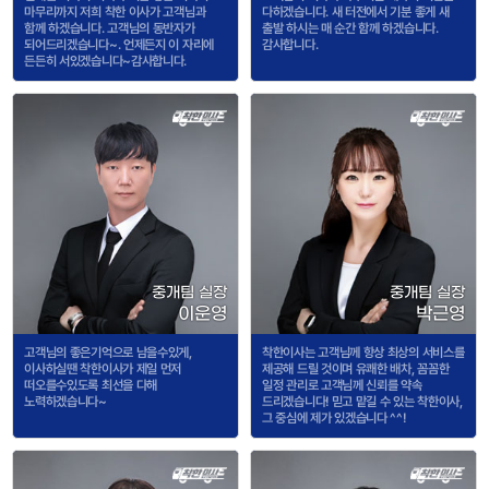
마무리까지 저희 착한 이사가 고객님과
다하겠습니다. 새 터전에서 기분 좋게 새
함께 하겠습니다. 고객님의 동반자가
출발 하시는 매 순간 함께 하겠습니다.
되어드리겠습니다~. 언제든지 이 자리에
감사합니다.
든든히 서있겠습니다~감사합니다.
중개팀 실장
중개팀 실장
이운영
박근영
고객님의 좋은기억으로 남을수있게,
착한이사는 고객님께 항상 최상의 서비스를
이사하실땐 착한이사가 제일 먼저
제공해 드릴 것이며 유쾌한 배차, 꼼꼼한
떠오를수있도록 최선을 다해
일정 관리로 고객님께 신뢰를 약속
노력하겠습니다~
드리겠습니다! 믿고 맡길 수 있는 착한이사,
그 중심에 제가 있겠습니다 ^^!