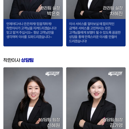
관리팀 실장
관리팀 실장
박은호
차혜진
언제어디서나 든든하게! 믿음직하게!
이사 서비스를 알아보실 때 합리적인
착한이사가 고객님을 지켜드리겠습니다!
금액과 서비스를 고민하시는 모든
믿고 맡겨 주십시오~ 항상 고객님만을
고객님들에게 보탬이 될 수 있도록 꼼꼼한
생각하며 이사를 도와드리겠습니다~
상담을 통해 만족스러운 이사를 만들어
드리겠습니다!
착한이사
상담팀
상담팀 팀장
상담팀 팀장
신혜원
김가영