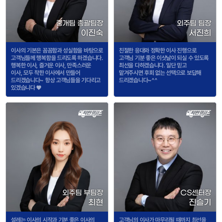
중개팀 총괄팀장
외주팀 팀장
이진숙
서진희
이사의 기본은 꼼꼼함과 성실함을 바탕으로
친절한 응대와 정확한 이사 진행으로
고객님들께 행복함을 드리도록 하겠습니다.
고객님 기분 좋은 이삿날이 되실 수 있도록
행복한 이사, 즐거운 이사, 만족스러운
최선을 다하겠습니다. 일단 믿고
이사, 모두 착한 이사에서 만들어
맡겨주시면 후회 없는 선택으로 보답해
드리겠습니다~ 항상 고객님들을 기다리고
드리겠습니다~^^
있겠습니다 ♥
외주팀 부팀장
CS센터장
최현
진슬기
설레는 이사의 시작과 기분 좋은 이사의
고객님의 이사가 마무리될 때까지 최선을