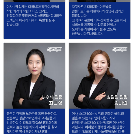
이사 1위 업체는 다릅니다! 착한이사만의
자꾸자꾸 기다려지는 이삿날을
착한 가격과 착한 서비스 그리고
만들어드리는 착한이사의 상담사 김가영
친절함으로 무장한 저희 상담팀과 함께라면
팀장입니다.
고객님의 이사가 더욱 더 특별해 질 수
고객 여러분들이 더욱 신뢰할 수 있는 이사
있습니다!
서비스를 제공할 수 있도록 언제나
노력하는 착한이사가 될 수 있도록
하겠습니다 감사합니다.
부수석 팀장
상담팀 팀장
최민정
송미란
풍부한 경험과 노하우를 통한 꼼꼼하고
이사, 스트레스는 낮추고! 행복은 올리고!
전문적인 상담으로 언제나 고객님들이
믿을 수 있는 1위 업체 착한이사와
만족하실 수 있도록 하겠습니다! 최적의
함께라면 스트레스 없는 행복한 이사 꿈이
견적과 높은 수준의 이사 서비스를 찾고
아닙니다! 여러분의 행복한 이사를 만들어
계시다면 역시 착한이사입니다!
드릴 수 있도록 언제나 노력하겠습니다♥