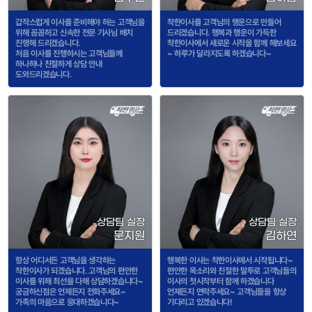
갑작스럽게 이사를 준비해야 하는 고객님을
착한이사를 고객님의 행운으로 만들어
위해 꼼꼼하고 신속한 전문 기사님 배치
드리겠습니다. 행복과 행운이 가득한
진행해 드리겠습니다.
착한이사에서 새로운 시작을 함께 해보세요
처음 이사를 진행하시는 고객님들께
~ 하루가 달라지도록 하겠습니다~
하나하나 친절하게 상담 안내
도와드리겠습니다.
상담팀 실장
상담팀 실장
문지원
김하연
항상 어디서든 고객님을 생각하는
행복한 이사는 착한이사에서 시작됩니다~
착한이사가 되겠습니다. 고객님의 편안한
편안한 목소리와 친절한 말투로 고객님들의
이사를 위해 최선을 다해 상담하겠습니다~
이사의 첫시작부터 함께 하겠습니다
궁금하신점은 언제든지 전화주세요~
언제든지 연락주세요~ 고객님들을 항상
가족의 마음으로 응대하겠습니다~
기다리고 있겠습니다!