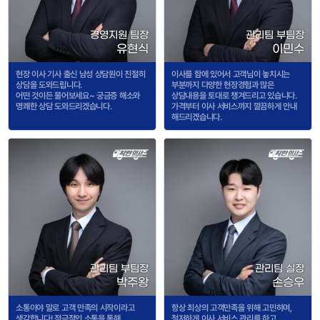
경영지원 팀장
관리팀 부팀장
유현식
이민수
현장 이사 기사 출신 남성 상담원이 친절히
이사를 함에 있어서 고객님이 놓치시는
상담을 도와드립니다.
부분까지 다양한 현장경험과 많은
어떤 것이든 물어보세요~ 궁금증 해소와
상담내용을 토대로 챙겨드리고 있습니다.
명쾌한 상담 도와드리겠습니다.
가격부터 이사 서비스까지 깔끔하게 안내
해드리겠습니다.
관리팀 부팀장
관리팀 실장
박주왕
손승우
소통이야 말로 고객 만족의 시작이라고
항상 최상의 고객만족을 위해 고민하며,
생각합니다! 적극적인 소통을 통해
철저하게 이사 서비스 관리를 하고